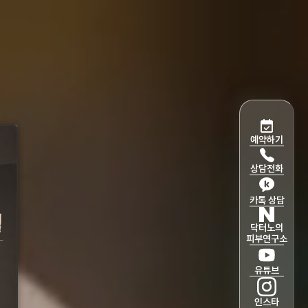
예약하기
상담전화
카톡 상담
닥터노의
피부연구소
유튜브
인스타