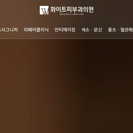
트시그니처
리페어클리닉
안티에이징
색소ㆍ문신
홍조ㆍ혈관확