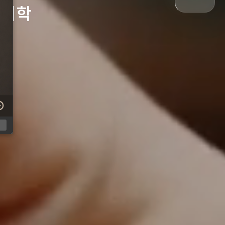
 미학
기
기